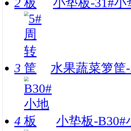
2
小垫板-31#
3
水果蔬菜箩筐-
4
小垫板-B30