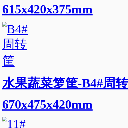
615x420x375mm
水果蔬菜箩筐-B4#周转
670x475x420mm