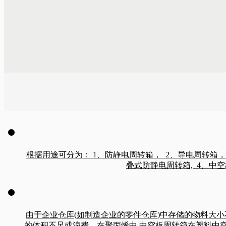
一直将本公司视作互为依赖的生命共同体
的产品和真诚的服务与广大朋友继续繁荣
创辉煌！
根据用途可分为： 1、防静电周转箱， 2、导电周转箱，
叠式防静电周转箱, 4、中
由于企业仓库(如制造企业的零件仓库)中存储的物料大
的体积不足或浪费。在聚丙烯中 中空板周转箱在塑料中