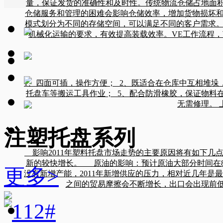
量，保证发货的准确性和及时性。传统物流仓储占地面
仓储服务和管理的困难会影响仓储效率，增加货物损坏和
模式划分为不同的存储空间，可以满足不同的客户需求。
机械化运输的要求，有效提高装载效率。VE工作流程，
1、四面可插，操作方便； 2、既适合在仓库中互相堆垛
托盘车等搬运工具作业； 5、配合防滑橡胶，保证物料
无需修理。 
注塑托盘系列
影响2011年塑料托盘市场走势的主要原因将有如下几点
新的较快增长。 原油的影响：预计原油大部分时间在8
更多>
没有新增产能，2011年新增供应的压力，相对近几年是
之间的贸易摩擦会不断增长，出口会出现前低後