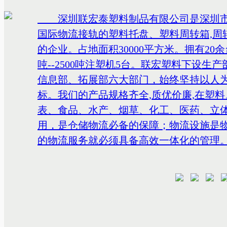
深圳联宏泰塑料制品有限公司是深圳市
国际物流接轨的塑料托盘、塑料周转箱,周转
的企业。占地面积30000平方米。拥有20
吨--2500吨注塑机5台。联宏塑料下设
信息部、拓展部六大部门，始终坚持以人为
标。我们的产品规格齐全,质优价廉,在塑
表、食品、水产、烟草、化工、医药、立
用，是仓储物流必备的保障；物流设施是
的物流服务就必须具备高效一体化的管理。
诚信经营! 我司产品工艺精湛、质量高、外型美观，价格合理，使产品
畅销世界各地，使每一件产品都能渗透到
发设计生产当中，不断追求，创造塑料的
强化管理，信誉第一的经营理念，超越平
们在塑料产量中领先于同行。 春华秋实，继往开来。我们感谢广大客户