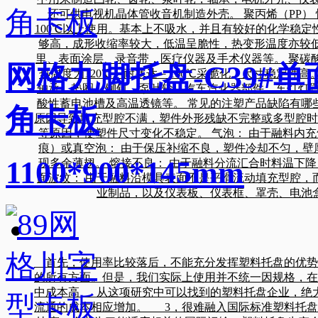
还可供电视机晶体管收音机制造外壳。 聚丙烯（PP）
100℃以上使用。基本上不吸水，并且有较好的化学稳
够高，成形收缩率较大，低温呈脆性，热变形温度亦较低
里、表面涂层、录音带，医疗仪器及手术仪器等。 聚碳酸
网格九脚托盘-C39#单
热温度为120℃。耐寒达－100℃采脆化。尺寸稳定性
轴承、垫圈、铆钉、泵叶轮、汽车汽化器部件、车灯灯
酸性蓄电池槽及高温透镜等。 常见的注塑产品缺陷有哪
角卡板
原因导致填充型腔不满，塑件外形残缺不完整或多型腔时
等原因，使塑件尺寸变化不稳定。 气泡： 由于融料内
痕）或真空泡： 由于保压补缩不良，塑件冷却不匀，壁
1100*900*145mm
现多余薄翅。 熔接不良： 由于融料分流汇合时料温下
面波纹： 由于融料沿模具表面不是平滑流动填充型腔，
业制品，以及仪表板、仪表框、罩壳、电池盒
首先，使用率比较落后，不能充分发挥塑料托盘的优势
的所有方面。但是，我们实际上使用并不统一因规格，
中成本高 从这项研究中可以找到的塑料托盘企业，绝
流通的成本相应增加。 3，很难融入国际标准塑料托