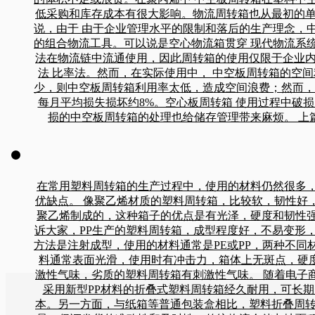
低采购和库存成本有很大影响。物流周转箱也从最初的单
说，由于 由于企业管理水平的限制和落后的生产理念，
的组合物流工具。可以说是空心物流箱贯穿 现代物流系
法在物流链中流通使用，因此周转箱的使用仅限于企业内
法 比率法。然而，在实际使用中， 中空板周转箱的空
少，则中空板周转箱利用率太低，造成空间浪费；然而，
每月平均损失损坏约8%。空心板周转箱 使用过程中破
损的中空板周转箱的处理也给储存管理带来麻烦。 上
在常用塑料周转箱的生产过程中，使用的材料仍然很多
优缺点。 像聚乙烯材质的塑料周转箱，比较软，韧性好
聚乙烯制成的，这种箱子的优点是有光泽，硬度和韧性
诉大家，PP生产的塑料周转箱，成型程度好，不易变形
方法是注射成型，使用的材料通常是PE或PP，两种不同
料通常表面光滑，使用时有冲击力，箱体上无斑点，硬度
激性气味，劣质的塑料周转箱有刺激性气味。 随着电子
采用新型PP材料的折叠式塑料周转箱经久耐用，可长
本。另一方面，与纸箱等普通包装盒相比，塑料折叠周转