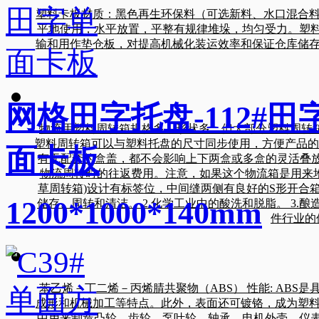
塑料卡板材质：黑色再生环保料（可选新料、水口混合料
平地使用；水平放置，平整有规律堆垛，均匀受力。塑料托
输和用作垫仓板，对提高机械化装运效率和保证仓库储存质
网格田字托盘-112#田
物流用塑料周转箱规格多，形状多。但大部分塑料周转箱的发
塑料周转箱可以与塑料托盘的尺寸同步使用，方便产品的
面卡板
有无配套的盒盖，都不会影响上下两盒或多盒的灵活叠放
物流周转时的往返费用。注意，如果这个物流箱是用来堆
草周转箱)设计有标签位，中间缝两侧有良好的S形开合
1200*1000*140mm
储存、周转和清洁。 2.化学工业中的酸洗和脱脂。 3.
件行业的
苯乙烯－丁二烯－丙烯腈共聚物（ABS） 性能: AB
成形和机械加工等特点。此外，表面还可镀铬，成为塑料涂
中用来制造凸轮、齿轮、泵叶轮，轴承，电机外壳、仪