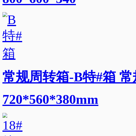
常规周转箱-B特#箱 常
720*560*380mm