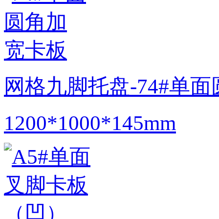
网格九脚托盘-74#单
1200*1000*145mm