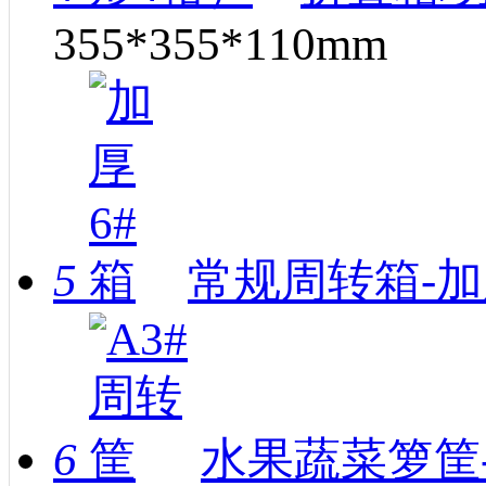
355*355*110mm
5
常规周转箱-加
6
水果蔬菜箩筐-