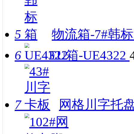
5
物流箱-7#韩
6
EU箱-UE4322
7
网格川字托盘